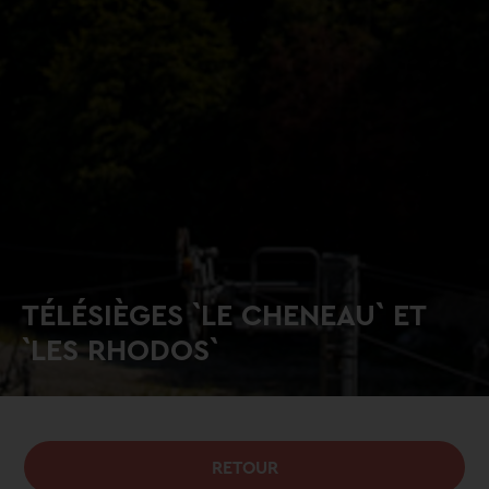
TÉLÉSIÈGES `LE CHENEAU` ET
`LES RHODOS`
RETOUR